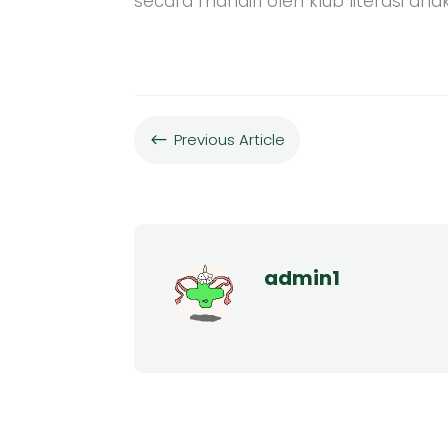
secara mandiri oleh klub literasi a
Previous Article
#
admin1