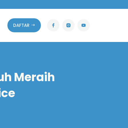
DAFTAR
uh Meraih
ice