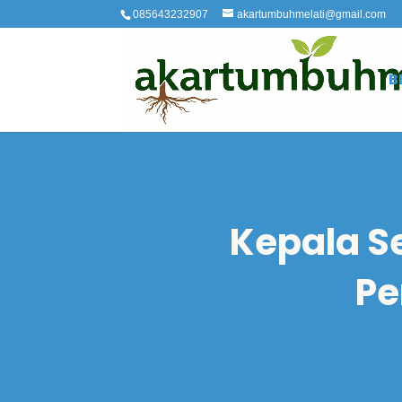
085643232907
akartumbuhmelati@gmail.com
B
Kepala S
Pe