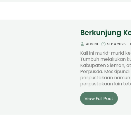
Berkunjung K
ADMIN1
SEP 4 2025
B
Kali ini murid-murid 
Tumbuh melakukan ku
Kabupaten Sleman, ata
Perpusda. Meskipundi 
perpustakaan namun 
perpustakaan lain tetap
View Full Post