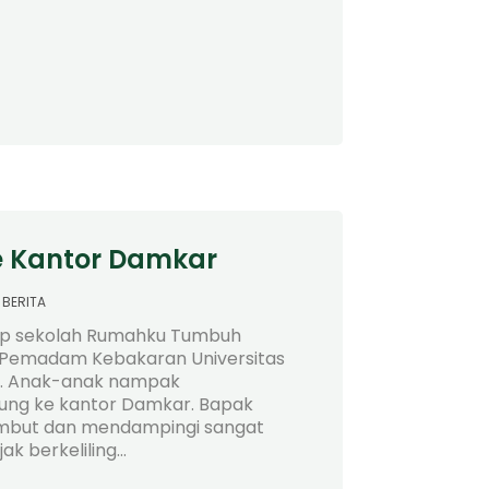
e Kantor Damkar
BERITA
itrip sekolah Rumahku Tumbuh
 Pemadam Kebakaran Universitas
n. Anak-anak nampak
ung ke kantor Damkar. Bapak
mbut dan mendampingi sangat
k berkeliling...