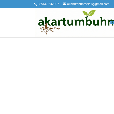
085643232907
akartumbuhmelati@gmail.com
B