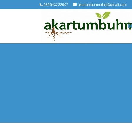
085643232907
akartumbuhmelati@gmail.com
B